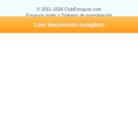
© 2011–2026 ClubEnsayos.com
Ensayos gratis y Trabajos de investigación
Leer documento completo
Ensayos y trabajos
Registrarse
Iniciar sesión
Ayuda
Contáctenos
Mapa del sitio
Política de privacidad
Términos de servicio