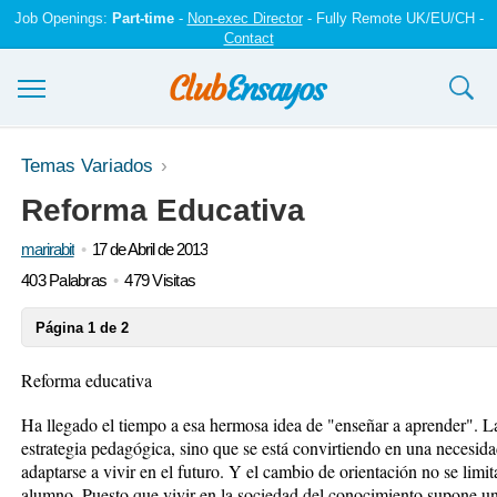
Job Openings:
Part-time
-
Non-exec Director
- Fully Remote UK/EU/CH -
Contact
Ensayos y trabajos
Temas Variados
Reforma Educativa
Registrarse
marirabit
17 de Abril de 2013
Iniciar sesión
403 Palabras
479 Visitas
Contáctenos
Página 1 de 2
Reforma educativa
Ha llegado el tiempo a esa hermosa idea de "enseñar a aprender". La
estrategia pedagógica, sino que se está convirtiendo en una necesidad 
adaptarse a vivir en el futuro. Y el cambio de orientación no se limi
alumno. Puesto que vivir en la sociedad del conocimiento supone u