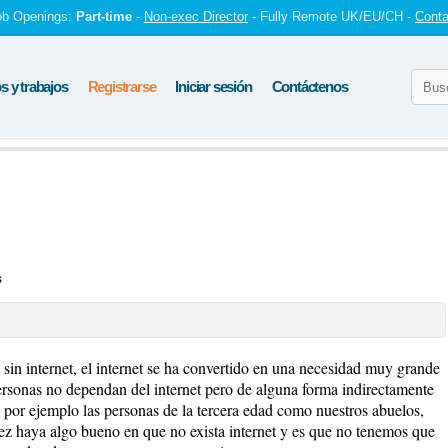
ob Openings:
Part-time
-
Non-exec Director
- Fully Remote UK/EU/CH -
Conta
 y trabajos
Registrarse
Iniciar sesión
Contáctenos
s
a sin internet, el internet se ha convertido en una necesidad muy grande
ersonas no dependan del internet pero de alguna forma indirectamente
as por ejemplo las personas de la tercera edad como nuestros abuelos,
vez haya algo bueno en que no exista internet y es que no tenemos que