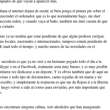
eocupados de que vayan a aparecer más.
na el internet dejará de existir, ni bien ponga el primer pie sobre el
a encender el ordenador, que es lo que normalmente hago, me daré
necesita orden, y cuando vaya al baño, también me daré cuenta de que
 cortarlo.
xiste ya no tendría que estar pendiente de que algún profesor cuelgue
ias locales, nacionales e internacionales, tampoco estaría pendiente de
mi E-mail todo el tiempo, y mucho menos de las novedades en el
sucedería es que ya no veré a mi hermano pegado todo el día a la
kype o en el Facebook, realmente sería muy bueno; y es muy posible
 primera vez dedicarse a un deporte. Y es obvio también que de aquí un
revistas y todo tipo de documentos, cartas regadas de mi mama y mi
scribo, y simplemente la respuesta es que me da flojera ir a la librería
, luego volver a salir al correo para enviarlas, por más importante que
o.
 no encontrare ninguna cabina, veré alrededor que han inaugurado