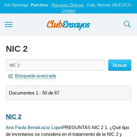
Job Openings:
Part-time
-
Non-exec Director
- Fully Remote UK/EU/CH -
Contact
Ensayos y trabajos
NIC 2
Registrarse
Buscar
Iniciar sesión
Búsqueda avanzada
Contáctenos
Documentos 1 - 50 de 67
NIC 2
Ana Paula Benalcazar Lojan
PREGUNTAS NIC 2 1. ¿Qué tipo
de inventarios se considera en el tratamiento de la NIC 2 y