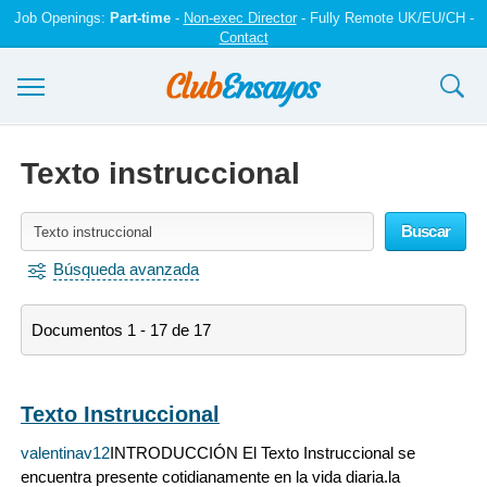
Job Openings:
Part-time
-
Non-exec Director
- Fully Remote UK/EU/CH -
Contact
Ensayos y trabajos
Texto instruccional
Registrarse
Buscar
Iniciar sesión
Búsqueda avanzada
Contáctenos
Documentos 1 - 17 de 17
Texto Instruccional
valentinav12
INTRODUCCIÓN El Texto Instruccional se
encuentra presente cotidianamente en la vida diaria.la