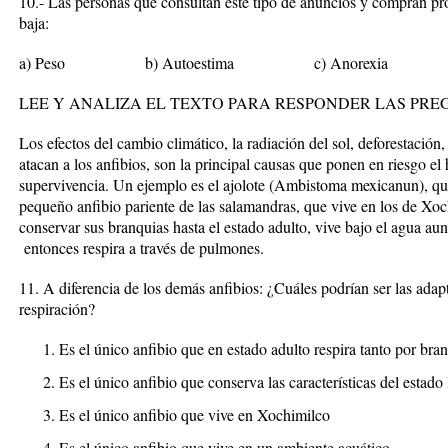
10.- Las personas que consultan este tipo de anuncios y compran pr
baja:
a) Peso b) Autoestima c) Anorexia d)
LEE Y ANALIZA EL TEXTO PARA RESPONDER LAS PREG
Los efectos del cambio climático, la radiación del sol, deforestació
atacan a los anfibios, son la principal causas que ponen en riesgo el 
supervivencia. Un ejemplo es el ajolote (Ambistoma mexicanun), que
pequeño anfibio pariente de las salamandras, que vive en los de Xoc
conservar sus branquias hasta el estado adulto, vive bajo el agua au
entonces respira a través de pulmones.
11. A diferencia de los demás anfibios: ¿Cuáles podrían ser las adapt
respiración?
Es el único anfibio que en estado adulto respira tanto por b
Es el único anfibio que conserva las características del estado 
Es el único anfibio que vive en Xochimilco
Es el único anfibio que vive en un ambiente acuático