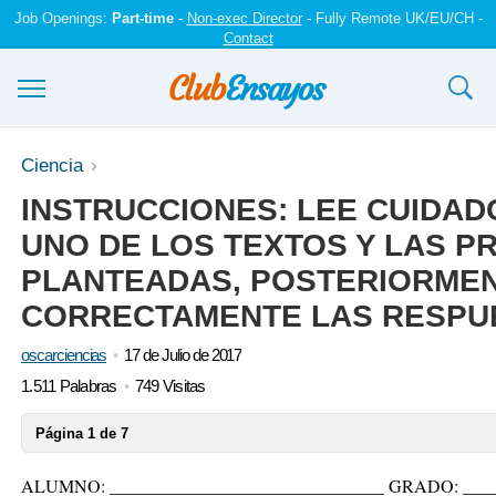
Job Openings:
Part-time
-
Non-exec Director
- Fully Remote UK/EU/CH -
Contact
Ensayos y trabajos
Ciencia
INSTRUCCIONES: LEE CUIDA
Registrarse
UNO DE LOS TEXTOS Y LAS P
Iniciar sesión
PLANTEADAS, POSTERIORME
Contáctenos
CORRECTAMENTE LAS RESPU
oscarciencias
17 de Julio de 2017
1.511 Palabras
749 Visitas
Página 1 de 7
ALUMNO: _______________________________ GRADO: ____