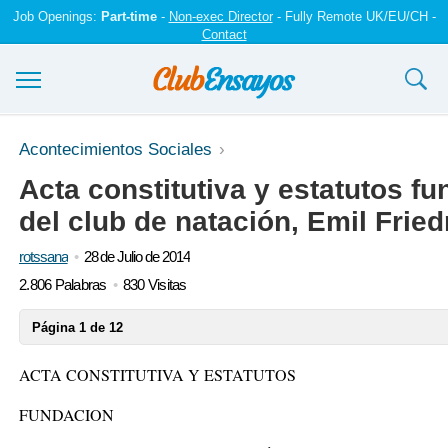
Job Openings:
Part-time
-
Non-exec Director
- Fully Remote UK/EU/CH -
Contact
Ensayos y trabajos
Acontecimientos Sociales
Acta constitutiva y estatutos 
Registrarse
del club de natación, Emil Frie
Iniciar sesión
rotssana
28 de Julio de 2014
Contáctenos
2.806 Palabras
830 Visitas
Página 1 de 12
ACTA CONSTITUTIVA Y ESTATUTOS
FUNDACION