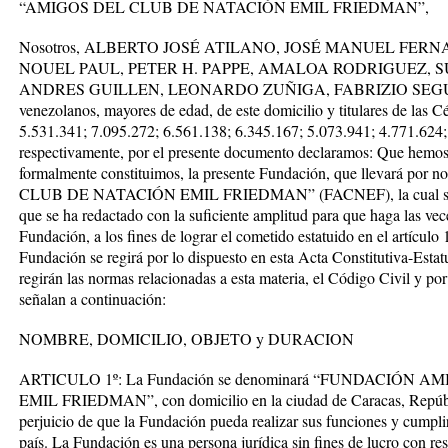
“AMIGOS DEL CLUB DE NATACIÓN EMIL FRIEDMAN”,
Nosotros, ALBERTO JOSÉ ATILANO, JOSÉ MANUEL FE
NOUEL PAUL, PETER H. PAPPE, AMALOA RODRIGUEZ, 
ANDRES GUILLEN, LEONARDO ZUÑIGA, FABRIZIO SEGUL
venezolanos, mayores de edad, de este domicilio y titulares de las C
5.531.341; 7.095.272; 6.561.138; 6.345.167; 5.073.941; 4.771.624;
respectivamente, por el presente documento declaramos: Que hemos 
formalmente constituimos, la presente Fundación, que llevar
CLUB DE NATACIÓN EMIL FRIEDMAN” (FACNEF), la cual se regir
que se ha redactado con la suficiente amplitud para que haga las vec
Fundación, a los fines de lograr el cometido estatuido en el artículo
Fundación se regirá por lo dispuesto en esta Acta Constitutiva-Estat
regirán las normas relacionadas a esta materia, el Código Civil y por 
señalan a continuación:
NOMBRE, DOMICILIO, OBJETO y DURACION
ARTICULO 1º: La Fundación se denominará “FUNDACIÓN
EMIL FRIEDMAN”, con domicilio en la ciudad de Caracas, Repúbli
perjuicio de que la Fundación pueda realizar sus funciones y cumplir
país. La Fundación es una persona jurídica sin fines de lucro con re