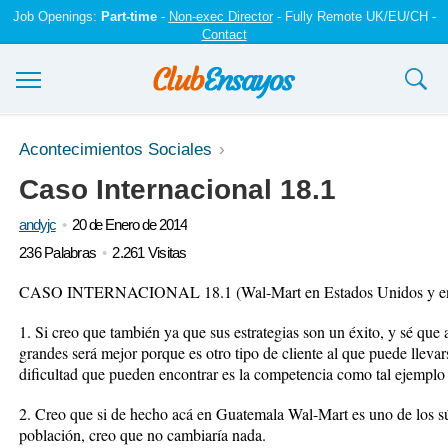
Job Openings:
Part-time
-
Non-exec Director
- Fully Remote UK/EU/CH -
Contact
Ensayos y trabajos
Acontecimientos Sociales
Caso Internacional 18.1
Registrarse
andyjc
20 de Enero de 2014
Iniciar sesión
236 Palabras
2.261 Visitas
Contáctenos
CASO INTERNACIONAL 18.1 (Wal-Mart en Estados Unidos y en
1. Si creo que también ya que sus estrategias son un éxito, y sé que
grandes será mejor porque es otro tipo de cliente al que puede lleva
dificultad que pueden encontrar es la competencia como tal ejemplo
2. Creo que si de hecho acá en Guatemala Wal-Mart es uno de los s
población, creo que no cambiaría nada.