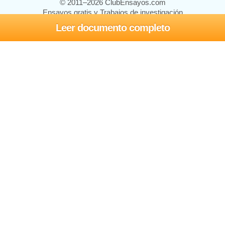
© 2011–2026 ClubEnsayos.com
Ensayos gratis y Trabajos de investigación
Leer documento completo
Ensayos y trabajos
Registrarse
Iniciar sesión
Ayuda
Contáctenos
Mapa del sitio
Política de privacidad
Términos de servicio