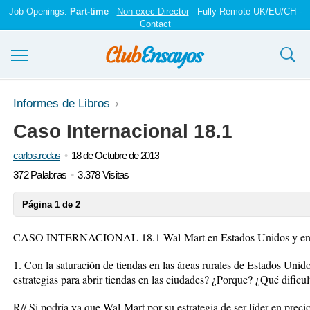
Job Openings:
Part-time
-
Non-exec Director
- Fully Remote UK/EU/CH -
Contact
Ensayos y trabajos
Informes de Libros
Caso Internacional 18.1
Registrarse
carlos.rodas
18 de Octubre de 2013
Iniciar sesión
372 Palabras
3.378 Visitas
Contáctenos
Página 1 de 2
CASO INTERNACIONAL 18.1 Wal-Mart en Estados Unidos y en 
1. Con la saturación de tiendas en las áreas rurales de Estados Unid
estrategias para abrir tiendas en las ciudades? ¿Porque? ¿Qué dific
R// Si podría ya que Wal-Mart por su estrategia de ser líder en pre