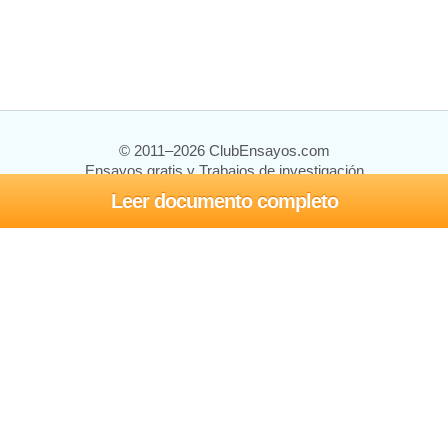
© 2011–2026 ClubEnsayos.com
Ensayos gratis y Trabajos de investigación
Leer documento completo
Ensayos y trabajos
Registrarse
Iniciar sesión
Ayuda
Contáctenos
Mapa del sitio
Política de privacidad