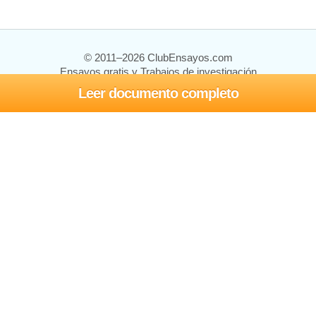
© 2011–2026 ClubEnsayos.com
Ensayos gratis y Trabajos de investigación
Leer documento completo
Ensayos y trabajos
Registrarse
Iniciar sesión
Ayuda
Contáctenos
Mapa del sitio
Política de privacidad
Términos de servicio