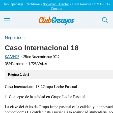
Job Openings:
Part-time
-
Non-exec Director
- Fully Remote UK/EU/CH -
Contact
Ensayos y trabajos
Negocios
Caso Internacional 18
Registrarse
KAAB425
25 de Noviembre de 2012
Iniciar sesión
359 Palabras
1.726 Visitas
Contáctenos
Página 1 de 2
Caso Internacional 18.2Grupo Leche Pascual
1. Concepto de la calidad en Grupo Leche Pascual.
La clave del éxito de Grupo leche pascual es la calidad y la innovac
competidores La calidad está asociada a la seguridad alimentaria, no