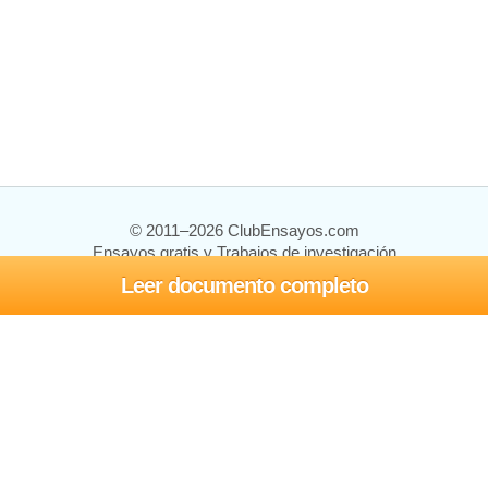
© 2011–2026 ClubEnsayos.com
Ensayos gratis y Trabajos de investigación
Leer documento completo
Ensayos y trabajos
Registrarse
Iniciar sesión
Ayuda
Contáctenos