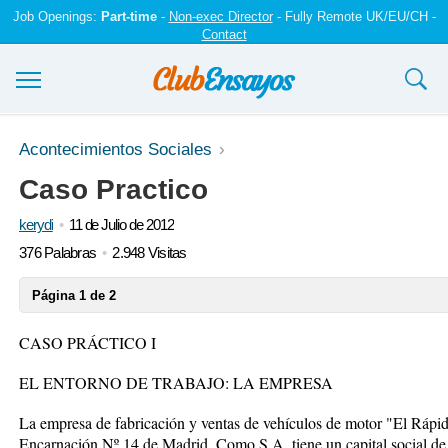
Job Openings:
Part-time
-
Non-exec Director
- Fully Remote UK/EU/CH -
Contact
Ensayos y trabajos
Acontecimientos Sociales
Caso Practico
Registrarse
kerydi
11 de Julio de 2012
Iniciar sesión
376 Palabras
2.948 Visitas
Contáctenos
Página 1 de 2
CASO PRÁCTICO I
EL ENTORNO DE TRABAJO: LA EMPRESA
La empresa de fabricación y ventas de vehículos de motor "El Rápido,
Encarnación Nº 14 de Madrid. Como S.A. tiene un capital social d