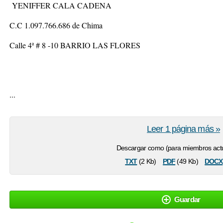
YENIFFER CALA CADENA
C.C 1.097.766.686 de Chima
Calle 4ª # 8 -10 BARRIO LAS FLORES
...
Leer 1 página más »
Descargar como (para miembros actu
txt
pdf
docx
(2 Kb)
(49 Kb)
Guardar