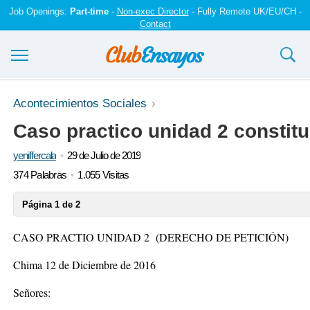
Job Openings:
Part-time
-
Non-exec Director
- Fully Remote UK/EU/CH -
Contact
Ensayos y trabajos
Acontecimientos Sociales
Caso practico unidad 2 constit
Registrarse
yeniffercala
29 de Julio de 2019
Iniciar sesión
374 Palabras
1.055 Visitas
Contáctenos
Página 1 de 2
CASO PRACTIO UNIDAD 2 (DERECHO DE PETICIÓN)
Chima 12 de Diciembre de 2016
Señores: