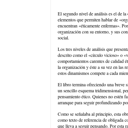
El segundo nivel de análisis es el de la
elementos que permiten hablar de «orga
encuentran «éticamente enfermas». Por úl
organización con su entorno, y sus con
social.
Los tres niveles de análisis que presen
descrito como el «círculo vicioso» o «v
comportamientos carentes de calidad éti
la organización y éste a su vez en las r
estos dinamismos compete a cada miemb
El libro termina ofreciendo una breve sí
un sencillo esquema tridimensional, pe
pensamiento ético. Quienes no estén fa
arranque para seguir profundizando por
Como se señalaba al principio, esta obr
como texto de referencia de obligada con
que lleva a seguir pensando. Por esta r