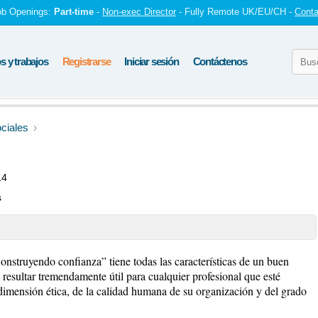
ob Openings:
Part-time
-
Non-exec Director
- Fully Remote UK/EU/CH -
Conta
 y trabajos
Registrarse
Iniciar sesión
Contáctenos
ciales
14
s
Construyendo confianza” tiene todas las características de un buen
 resultar tremendamente útil para cualquier profesional que esté
 dimensión ética, de la calidad humana de su organización y del grado