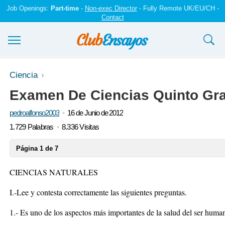
Job Openings:
Part-time
-
Non-exec Director
- Fully Remote UK/EU/CH -
Contact
Ensayos y trabajos
Ciencia
Examen De Ciencias Quinto Gr
Registrarse
pedroalfonso2003
16 de Junio de 2012
Iniciar sesión
1.729 Palabras
8.336 Visitas
Contáctenos
Página 1 de 7
CIENCIAS NATURALES
I.-Lee y contesta correctamente las siguientes preguntas.
1.- Es uno de los aspectos más importantes de la salud del ser huma