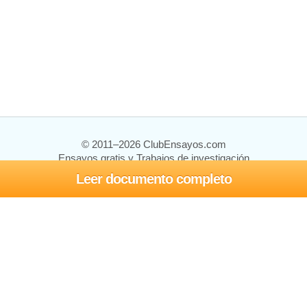
© 2011–2026 ClubEnsayos.com
Ensayos gratis y Trabajos de investigación
Leer documento completo
Ensayos y trabajos
Registrarse
Iniciar sesión
Ayuda
Contáctenos