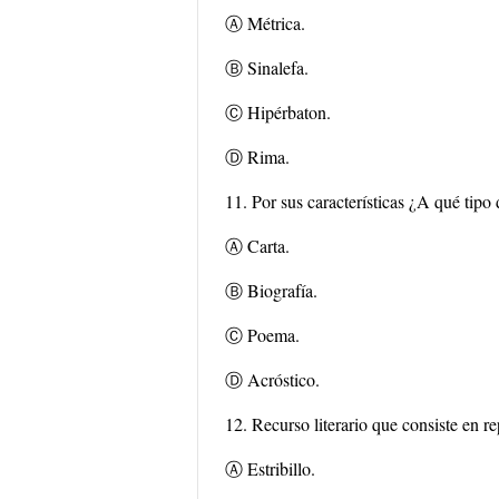
Ⓐ Métrica.
Ⓑ Sinalefa.
Ⓒ Hipérbaton.
Ⓓ Rima.
11. Por sus características ¿A qué tipo 
Ⓐ Carta.
Ⓑ Biografía.
Ⓒ Poema.
Ⓓ Acróstico.
12. Recurso literario que consiste en rep
Ⓐ Estribillo.