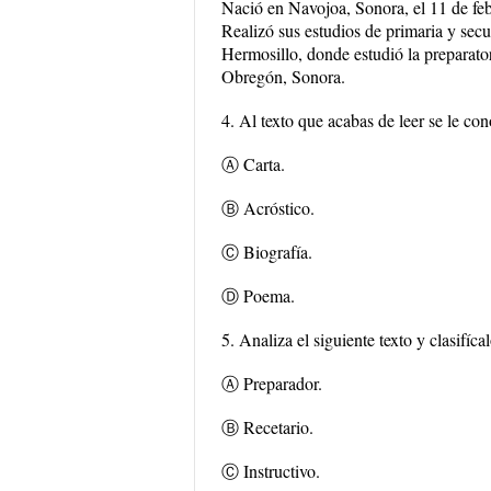
Nació en Navojoa, Sonora, el 11 de fe
Realizó sus estudios de primaria y secu
Hermosillo, donde estudió la preparato
Obregón, Sonora.
4. Al texto que acabas de leer se le co
Ⓐ Carta.
Ⓑ Acróstico.
Ⓒ Biografía.
Ⓓ Poema.
5. Analiza el siguiente texto y clasifíca
Ⓐ Preparador.
Ⓑ Recetario.
Ⓒ Instructivo.