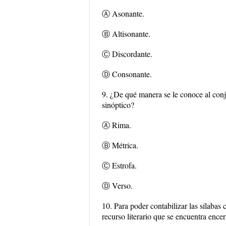
Ⓐ Asonante.
Ⓑ Altisonante.
Ⓒ Discordante.
Ⓓ Consonante.
9. ¿De qué manera se le conoce al conj
sinóptico?
Ⓐ Rima.
Ⓑ Métrica.
Ⓒ Estrofa.
Ⓓ Verso.
10. Para poder contabilizar las sílabas 
recurso literario que se encuentra ence