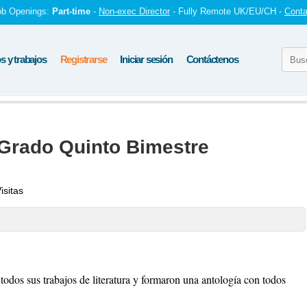
ob Openings:
Part-time
-
Non-exec Director
- Fully Remote UK/EU/CH -
Conta
 y trabajos
Registrarse
Iniciar sesión
Contáctenos
Grado Quinto Bimestre
isitas
todos sus trabajos de literatura y formaron una antología con todos