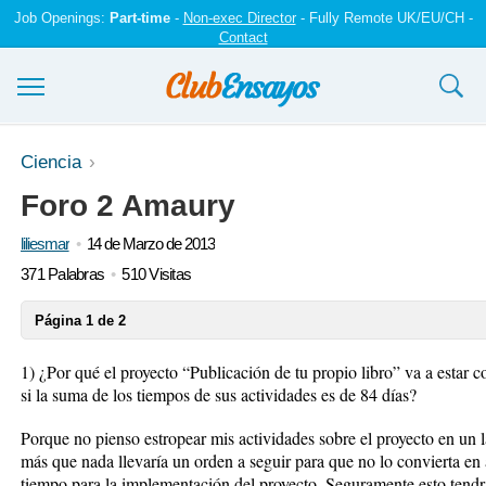
Job Openings:
Part-time
-
Non-exec Director
- Fully Remote UK/EU/CH -
Contact
Ensayos y trabajos
Ciencia
Foro 2 Amaury
Registrarse
liliesmar
14 de Marzo de 2013
Iniciar sesión
371 Palabras
510 Visitas
Contáctenos
Página 1 de 2
1) ¿Por qué el proyecto “Publicación de tu propio libro” va a estar c
si la suma de los tiempos de sus actividades es de 84 días?
Porque no pienso estropear mis actividades sobre el proyecto en un l
más que nada llevaría un orden a seguir para que no lo convierta en
tiempo para la implementación del proyecto. Seguramente esto tendrá 