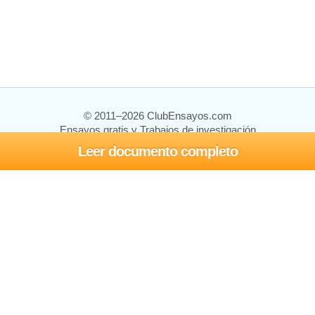
© 2011–2026 ClubEnsayos.com
Ensayos gratis y Trabajos de investigación
Leer documento completo
Ensayos y trabajos
Registrarse
Iniciar sesión
Ayuda
Contáctenos
Mapa del sitio