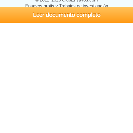
Ensayos gratis y Trabajos de investigación
Leer documento completo
Ensayos y trabajos
Registrarse
Iniciar sesión
Ayuda
Contáctenos
Mapa del sitio
Política de privacidad
Términos de servicio