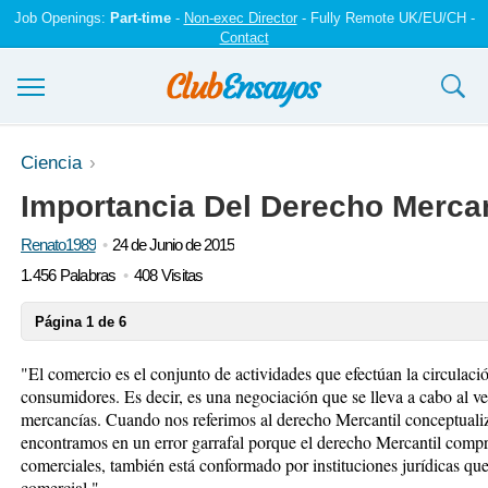
Job Openings:
Part-time
-
Non-exec Director
- Fully Remote UK/EU/CH -
Contact
Ensayos y trabajos
Ciencia
Importancia Del Derecho Mercan
Registrarse
Renato1989
24 de Junio de 2015
Iniciar sesión
1.456 Palabras
408 Visitas
Contáctenos
Página 1 de 6
"El comercio es el conjunto de actividades que efectúan la circulaci
consumidores. Es decir, es una negociación que se lleva a cabo al v
mercancías. Cuando nos referimos al derecho Mercantil conceptua
encontramos en un error garrafal porque el derecho Mercantil compr
comerciales, también está conformado por instituciones jurídicas qu
comercial."