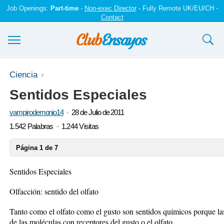
Job Openings:
Part-time
-
Non-exec Director
- Fully Remote UK/EU/CH -
Contact
Ensayos y trabajos
Ciencia
Sentidos Especiales
Registrarse
vampirodemonio14
28 de Julio de 2011
Iniciar sesión
1.542 Palabras
1.244 Visitas
Contáctenos
Página 1 de 7
Sentidos Especiales
Olfacción: sentido del olfato
Tanto como el olfato como el gusto son sentidos químicos porque las
de las moléculas con receptores del gusto o el olfato.