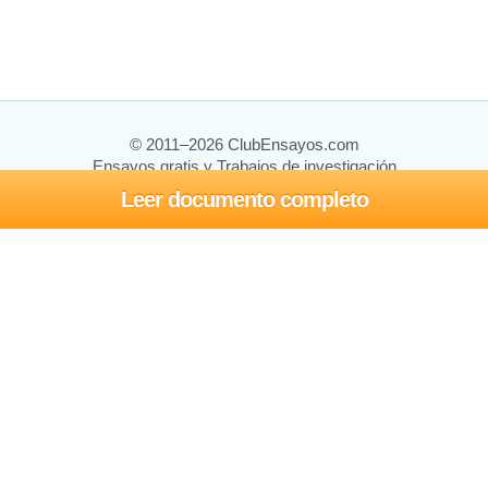
© 2011–2026 ClubEnsayos.com
Ensayos gratis y Trabajos de investigación
Leer documento completo
Ensayos y trabajos
Registrarse
Iniciar sesión
Ayuda
Contáctenos
Mapa del sitio
Política de privacidad