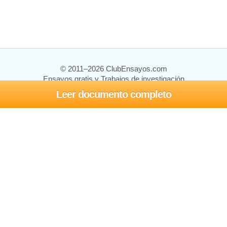
© 2011–2026 ClubEnsayos.com
Ensayos gratis y Trabajos de investigación
Leer documento completo
Ensayos y trabajos
Registrarse
Iniciar sesión
Ayuda
Contáctenos
Mapa del sitio
Política de privacidad