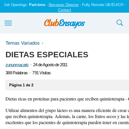
Job Openings:
Part-time
-
Non-exec Director
- Fully Remote UK/EU/CH -
Contact
Ensayos y trabajos
Temas Variados
DIETAS ESPECIALES
Registrarse
zununmacario
24 de Agosto de 2011
Iniciar sesión
388 Palabras
791 Visitas
Contáctenos
Página 1 de 2
Dietas ricas en proteínas para pacientes que reciben quimioterapia -
Utilizar alimentos del grupo lácteo es una manera eficiente de crear d
que reciben quimioterapia. Además, la carne, los frutos secos y las 
excelentes que los pacientes de quimioterapia pueden tener en cuenta