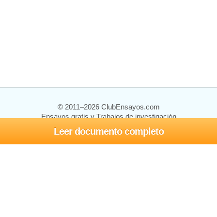
© 2011–2026 ClubEnsayos.com
Ensayos gratis y Trabajos de investigación
Leer documento completo
Ensayos y trabajos
Registrarse
Iniciar sesión
Ayuda
Contáctenos