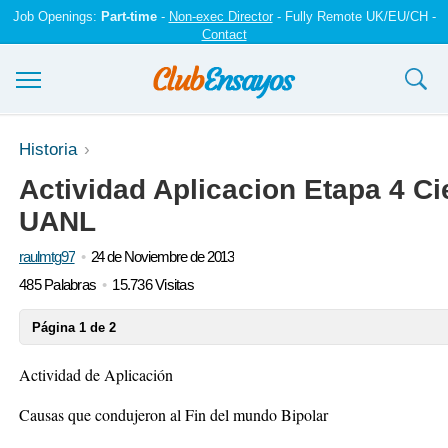
Job Openings:
Part-time
-
Non-exec Director
- Fully Remote UK/EU/CH -
Contact
Ensayos y trabajos
Historia
Actividad Aplicacion Etapa 4 Ci
Registrarse
UANL
Iniciar sesión
raulmtg97
24 de Noviembre de 2013
Contáctenos
485 Palabras
15.736 Visitas
Página 1 de 2
Actividad de Aplicación
Causas que condujeron al Fin del mundo Bipolar