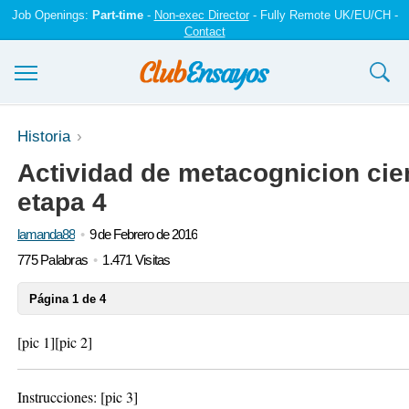
Job Openings:
Part-time
-
Non-exec Director
- Fully Remote UK/EU/CH -
Contact
Ensayos y trabajos
Historia
Actividad de metacognicion cie
Registrarse
etapa 4
Iniciar sesión
lamanda88
9 de Febrero de 2016
Contáctenos
775 Palabras
1.471 Visitas
Página 1 de 4
[pic 1]
[pic 2]
Instrucciones:
[pic 3]