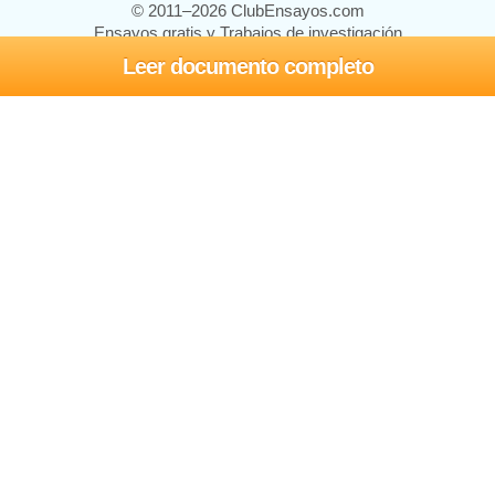
© 2011–2026 ClubEnsayos.com
Ensayos gratis y Trabajos de investigación
Leer documento completo
Ensayos y trabajos
Registrarse
Iniciar sesión
Ayuda
Contáctenos
Mapa del sitio
Política de privacidad
Términos de servicio