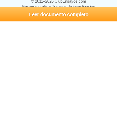
© 2011–2026 ClubEnsayos.com
Ensayos gratis y Trabajos de investigación
Leer documento completo
Ensayos y trabajos
Registrarse
Iniciar sesión
Ayuda
Contáctenos
Mapa del sitio
Política de privacidad
Términos de servicio