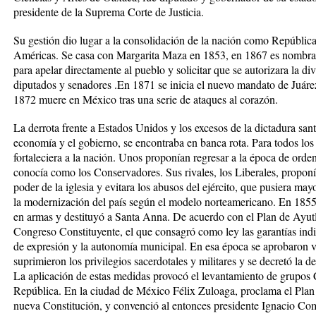
presidente de la Suprema Corte de Justicia.
Su gestión dio lugar a la consolidación de la nación como Repúblic
Américas. Se casa con Margarita Maza en 1853, en 1867 es nombrad
para apelar directamente al pueblo y solicitar que se autorizara la di
diputados y senadores .En 1871 se inicia el nuevo mandato de Juárez
1872 muere en México tras una serie de ataques al corazón.
La derrota frente a Estados Unidos y los excesos de la dictadura san
economía y el gobierno, se encontraba en banca rota. Para todos lo
fortaleciera a la nación. Unos proponían regresar a la época de orden
conocía como los Conservadores. Sus rivales, los Liberales, proponía
poder de la iglesia y evitara los abusos del ejército, que pusiera ma
la modernización del país según el modelo norteamericano. En 1855 
en armas y destituyó a Santa Anna. De acuerdo con el Plan de Ayut
Congreso Constituyente, el que consagró como ley las garantías indiv
de expresión y la autonomía municipal. En esa época se aprobaron var
suprimieron los privilegios sacerdotales y militares y se decretó la d
La aplicación de estas medidas provocó el levantamiento de grupos 
República. En la ciudad de México Félix Zuloaga, proclama el Plan 
nueva Constitución, y convenció al entonces presidente Ignacio Co