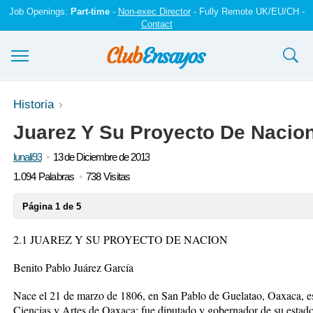
Job Openings:
Part-time
-
Non-exec Director
- Fully Remote UK/EU/CH -
Contact
Ensayos y trabajos
Historia
Juarez Y Su Proyecto De Nacio
Registrarse
lunali93
13 de Diciembre de 2013
Iniciar sesión
1.094 Palabras
738 Visitas
Contáctenos
Página 1 de 5
2.1 JUAREZ Y SU PROYECTO DE NACION
Benito Pablo Juárez García
Nace el 21 de marzo de 1806, en San Pablo de Guelatao, Oaxaca, est
Ciencias y Artes de Oaxaca; fue diputado y gobernador de su estado