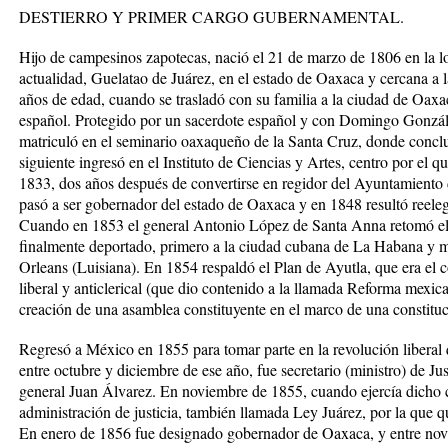
DESTIERRO Y PRIMER CARGO GUBERNAMENTAL.
Hijo de campesinos zapotecas, nació el 21 de marzo de 1806 en la l
actualidad, Guelatao de Juárez, en el estado de Oaxaca y cercana a 
años de edad, cuando se trasladó con su familia a la ciudad de Oax
español. Protegido por un sacerdote español y con Domingo Gonzále
matriculó en el seminario oaxaqueño de la Santa Cruz, donde conclu
siguiente ingresó en el Instituto de Ciencias y Artes, centro por e
1833, dos años después de convertirse en regidor del Ayuntamiento
pasó a ser gobernador del estado de Oaxaca y en 1848 resultó reeleg
Cuando en 1853 el general Antonio López de Santa Anna retomó el 
finalmente deportado, primero a la ciudad cubana de La Habana y m
Orleans (Luisiana). En 1854 respaldó el Plan de Ayutla, que era el 
liberal y anticlerical (que dio contenido a la llamada Reforma mexica
creación de una asamblea constituyente en el marco de una constituc
Regresó a México en 1855 para tomar parte en la revolución liberal
entre octubre y diciembre de ese año, fue secretario (ministro) de Jus
general Juan Álvarez. En noviembre de 1855, cuando ejercía dicho 
administración de justicia, también llamada Ley Juárez, por la que q
En enero de 1856 fue designado gobernador de Oaxaca, y entre novi