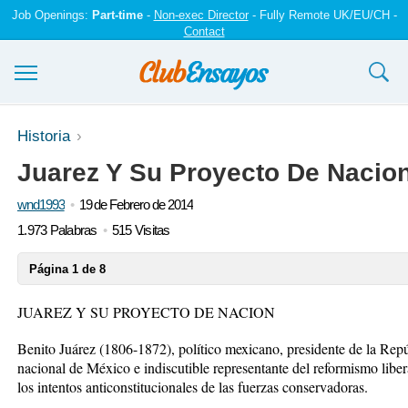
Job Openings:
Part-time
-
Non-exec Director
- Fully Remote UK/EU/CH -
Contact
Ensayos y trabajos
Historia
Juarez Y Su Proyecto De Nacio
Registrarse
wnd1993
19 de Febrero de 2014
Iniciar sesión
1.973 Palabras
515 Visitas
Contáctenos
Página 1 de 8
JUAREZ Y SU PROYECTO DE NACION
Benito Juárez (1806-1872), político mexicano, presidente de la Re
nacional de México e indiscutible representante del reformismo liber
los intentos anticonstitucionales de las fuerzas conservadoras.