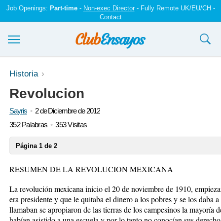
Job Openings:
Part-time
-
Non-exec Director
- Fully Remote UK/EU/CH -
Contact
Ensayos y trabajos
Historia
Revolucion
Registrarse
Sayris
2 de Diciembre de 2012
Iniciar sesión
352 Palabras
353 Visitas
Contáctenos
Página 1 de 2
RESUMEN DE LA REVOLUCION MEXICANA
La revolución mexicana inicio el 20 de noviembre de 1910, empieza
era presidente y que le quitaba el dinero a los pobres y se los daba 
llamaban se apropiaron de las tierras de los campesinos la mayoría d
habían asistido a una escuela y por lo tanto no conocían sus derech