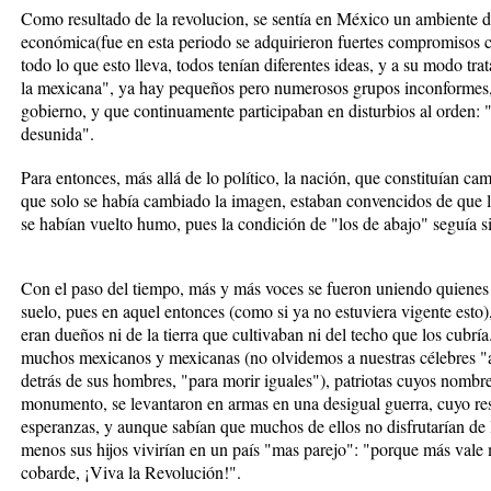
Como resultado de la revolucion, se sentía en México un ambiente de 
económica(fue en esta periodo se adquirieron fuertes compromisos co
todo lo que esto lleva, todos tenían diferentes ideas, y a su modo tr
la mexicana", ya hay pequeños pero numerosos grupos inconformes, 
gobierno, y que continuamente participaban en disturbios al orden: 
desunida".
Para entonces, más allá de lo político, la nación, que constituían c
que solo se había cambiado la imagen, estaban convencidos de que lo
se habían vuelto humo, pues la condición de "los de abajo" seguía si
Con el paso del tiempo, más y más voces se fueron uniendo quienes e
suelo, pues en aquel entonces (como si ya no estuviera vigente esto)
eran dueños ni de la tierra que cultivaban ni del techo que los cubrí
muchos mexicanos y mexicanas (no olvidemos a nuestras célebres "ad
detrás de sus hombres, "para morir iguales"), patriotas cuyos nombr
monumento, se levantaron en armas en una desigual guerra, cuyo res
esperanzas, y aunque sabían que muchos de ellos no disfrutarían de l
menos sus hijos vivirían en un país "mas parejo": "porque más vale
cobarde, ¡Viva la Revolución!".