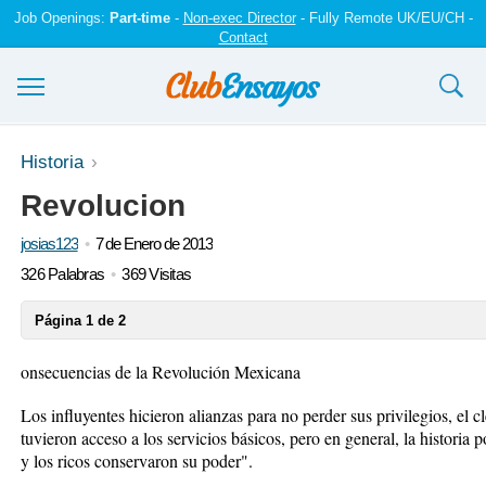
Job Openings:
Part-time
-
Non-exec Director
- Fully Remote UK/EU/CH -
Contact
Ensayos y trabajos
Historia
Revolucion
Registrarse
josias123
7 de Enero de 2013
Iniciar sesión
326 Palabras
369 Visitas
Contáctenos
Página 1 de 2
onsecuencias de la Revolución Mexicana
Los influyentes hicieron alianzas para no perder sus privilegios, el 
tuvieron acceso a los servicios básicos, pero en general, la histori
y los ricos conservaron su poder".