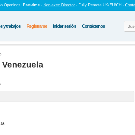
ob Openings:
Part-time
-
Non-exec Director
- Fully Remote UK/EU/CH -
Conta
 y trabajos
Registrarse
Iniciar sesión
Contáctenos
 Venezuela
s
ias