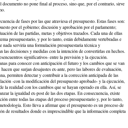
 documento no pone final al proceso, sino que, por el contrario, sirve
mo.
cuencia de fases por las que atraviesa el presupuesto. Estas fases son:
puesto por el gobierno; discusión y aprobación por el parlamento;
luación de las partidas, metas y objetivos trazados. Cada una de ellas
tema presupuestario, y por lo tanto, están debidamente vertebradas e
de nada serviría una formulación presupuestaria técnica y
an las decisiones y medidas con la intención de convertirlas en hechos.
esencuentros significativos- entre la previsión y la ejecución.
nas para conocer con anticipación el futuro y los cambios que se van
hacen que surjan desajustes ex-ante, pero las labores de evaluación,
na, permiten detectar y contribuir a la corrección anticipada de las
ulación -con la modificación del presupuesto aprobado- y la ejecución,
e la realidad con los cambios que se hayan operado en ella. Así, se
canzar la igualdad ex-post de las dos etapas. En consecuencia, existe
ión entre todas las etapas del proceso presupuestario y, por lo tanto,
etodología. Esto lleva a afirmar que el presupuesto es un proceso de
ción de resultados donde es imprescindible que la información completa