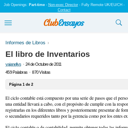
Job Openings:
Part-time
-
Non-exec Director
- Fully Remote UK/EU/CH -
Contact
Ensayos y trabajos
Informes de Libros
El libro de Inventarios
Registrarse
yajanellys
24 de Octubre de 2011
Iniciar sesión
459 Palabras
870 Visitas
Contáctenos
Página 1 de 2
El ciclo contable está compuesto por una serie de pasos que el pers
una entidad llevará a cabo, con el propósito de cumplir con la respo
registrarlas en los diferentes libros y posteriormente presentar de fo
o secundarios requeridos tanto por la gerencia como por los entes ext
El ciclo contable o de contabilidad, permite obtener todas las inform