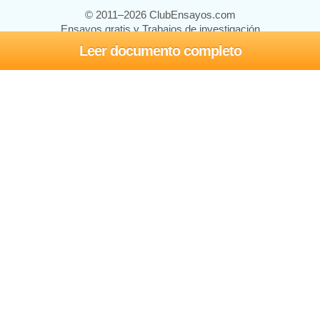
© 2011–2026 ClubEnsayos.com
Ensayos gratis y Trabajos de investigación
Leer documento completo
Ensayos y trabajos
Registrarse
Iniciar sesión
Ayuda
Contáctenos
Mapa del sitio
Política de privacidad
Términos de servicio