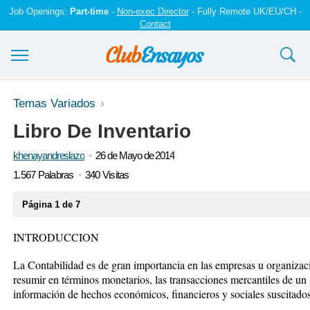
Job Openings:
Part-time
-
Non-exec Director
- Fully Remote UK/EU/CH -
Contact
Ensayos y trabajos
Temas Variados
Libro De Inventario
Registrarse
khenayandreslazo
26 de Mayo de 2014
Iniciar sesión
1.567 Palabras
340 Visitas
Contáctenos
Página 1 de 7
INTRODUCCION
La Contabilidad es de gran importancia en las empresas u organizaci
resumir en términos monetarios, las transacciones mercantiles de un
información de hechos económicos, financieros y sociales suscitados