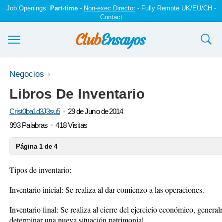
Job Openings:
Part-time
-
Non-exec Director
- Fully Remote UK/EU/CH -
Contact
Ensayos y trabajos
Negocios
Libros De Inventario
Registrarse
Crist0ba1d3J3su5
29 de Junio de 2014
Iniciar sesión
993 Palabras
418 Visitas
Contáctenos
Página 1 de 4
Tipos de inventario:
Inventario inicial: Se realiza al dar comienzo a las operaciones.
Inventario final: Se realiza al cierre del ejercicio económico, general
determinar una nueva situación patrimonial.