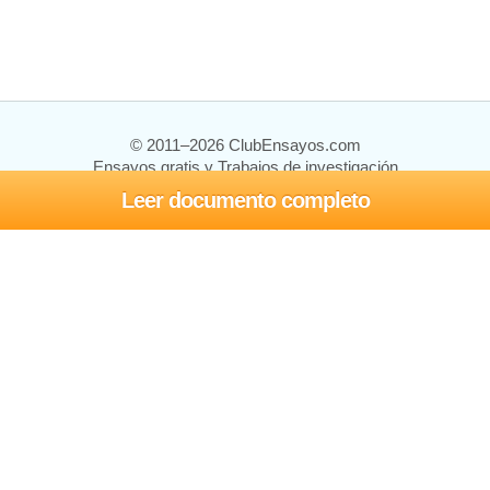
© 2011–2026 ClubEnsayos.com
Ensayos gratis y Trabajos de investigación
Leer documento completo
Ensayos y trabajos
Registrarse
Iniciar sesión
Ayuda
Contáctenos
Mapa del sitio
Política de privacidad