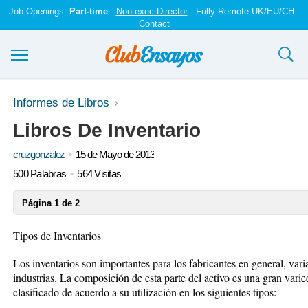
Job Openings:
Part-time
-
Non-exec Director
- Fully Remote UK/EU/CH -
Contact
Ensayos y trabajos
Informes de Libros
Libros De Inventario
Registrarse
cruzgonzalez
15 de Mayo de 2013
Iniciar sesión
500 Palabras
564 Visitas
Contáctenos
Página 1 de 2
Tipos de Inventarios
Los inventarios son importantes para los fabricantes en general, vari
industrias. La composición de esta parte del activo es una gran varie
clasificado de acuerdo a su utilización en los siguientes tipos: