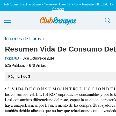
Job Openings:
Part-time
-
Non-exec Director
- Fully Remote UK/EU/CH -
Contact
Ensayos y trabajos
Informes de Libros
Resumen Vida De Consumo D
Registrarse
trigida789
8 de Octubre de 2014
Iniciar sesión
525 Palabras
679 Visitas
Contáctenos
Página 1 de 3
• 3. V I DA D E C O N S U M O( I N T RO D U C C I Ó N D E La 
los consumidoresL L I B RO ) enproductos consumibles y por lo ta
Lasconsumires diferenciarse del resto, captar la atención. caracter
haya unapreferencia por El incremento de las comprartrabajadores to
también debido alhecho que no hay que relacionarse con un vendedo