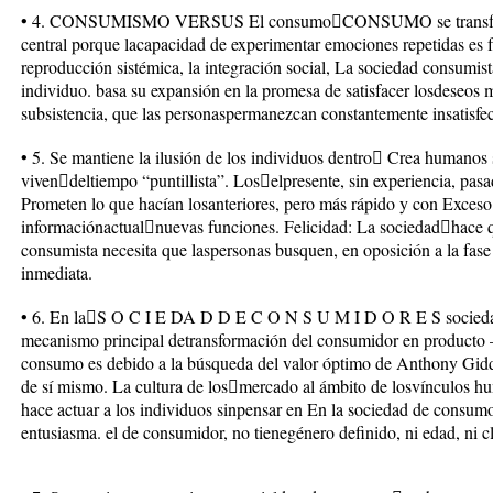
• 4. CONSUMISMO VERSUS El consumoCONSUMO se transform
central porque lacapacidad de experimentar emociones repetidas e
reproducción sistémica, la integración social, La sociedad consumist
individuo. basa su expansión en la promesa de satisfacer losdeseos 
subsistencia, que las personaspermanezcan constantemente insatisfe
• 5. Se mantiene la ilusión de los individuos dentro Crea humanos
vivendeltiempo “puntillista”. Loselpresente, sin experiencia, pas
Prometen lo que hacían losanteriores, pero más rápido y con Exces
informaciónactualnuevas funciones. Felicidad: La sociedadhace qu
consumista necesita que laspersonas busquen, en oposición a la fase 
inmediata.
• 6. En laS O C I E DA D D E C O N S U M I D O R E S socieda
mecanismo principal detransformación del consumidor en producto –
consumo es debido a la búsqueda del valor óptimo de Anthony Gidde
de sí mismo. La cultura de losmercado al ámbito de losvínculos hu
hace actuar a los individuos sinpensar en En la sociedad de consumo
entusiasma. el de consumidor, no tienegénero definido, ni edad, ni c