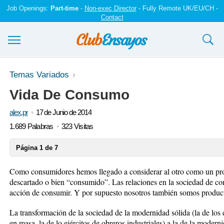
Job Openings:
Part-time
-
Non-exec Director
- Fully Remote UK/EU/CH -
Contact
Ensayos y trabajos
Temas Variados
Vida De Consumo
Registrarse
alex.pr
17 de Junio de 2014
Iniciar sesión
1.689 Palabras
323 Visitas
Contáctenos
Página 1 de 7
Como consumidores hemos llegado a considerar al otro como un pr
descartado o bien “consumido”. Las relaciones en la sociedad de con
acción de consumir. Y por supuesto nosotros también somos product
La transformación de la sociedad de la modernidad sólida (la de los e
en masa, la de lo ejércitos de obreros industriales) a la de la moderni