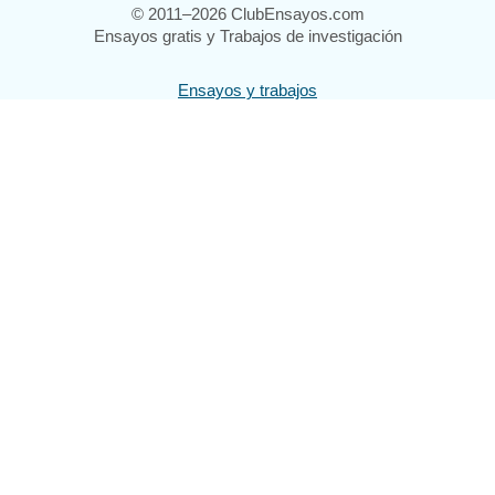
© 2011–2026 ClubEnsayos.com
Ensayos gratis y Trabajos de investigación
Ensayos y trabajos
Registrarse
Iniciar sesión
Ayuda
Contáctenos
Mapa del sitio
Política de privacidad
Términos de servicio