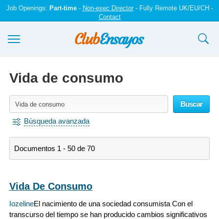
Job Openings:
Part-time
-
Non-exec Director
- Fully Remote UK/EU/CH -
Contact
Ensayos y trabajos
Vida de consumo
Registrarse
Buscar
Iniciar sesión
Búsqueda avanzada
Contáctenos
Documentos 1 - 50 de 70
Vida De Consumo
Iozeline
El nacimiento de una sociedad consumista Con el
transcurso del tiempo se han producido cambios significativos