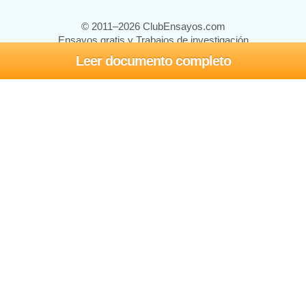
© 2011–2026 ClubEnsayos.com
Ensayos gratis y Trabajos de investigación
Leer documento completo
Ensayos y trabajos
Registrarse
Iniciar sesión
Ayuda
Contáctenos
Mapa del sitio
Política de privacidad
Términos de servicio