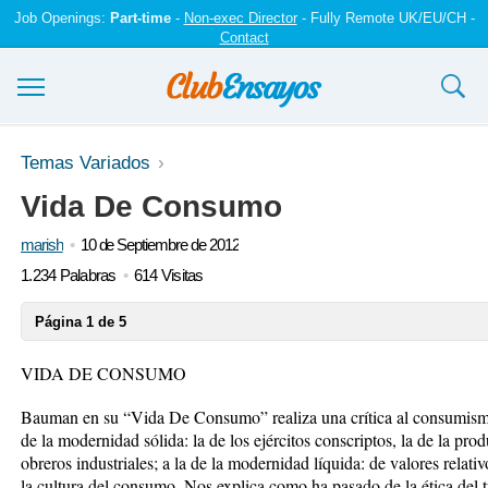
Job Openings:
Part-time
-
Non-exec Director
- Fully Remote UK/EU/CH -
Contact
Ensayos y trabajos
Temas Variados
Vida De Consumo
Registrarse
marish
10 de Septiembre de 2012
Iniciar sesión
1.234 Palabras
614 Visitas
Contáctenos
Página 1 de 5
VIDA DE CONSUMO
Bauman en su “Vida De Consumo” realiza una crítica al consumismo.
de la modernidad sólida: la de los ejércitos conscriptos, la de la pro
obreros industriales; a la de la modernidad líquida: de valores rela
la cultura del consumo. Nos explica como ha pasado de la ética del t