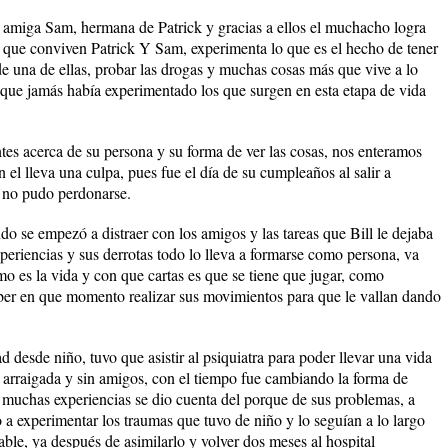
u amiga Sam, hermana de Patrick y gracias a ellos el muchacho logra
a que conviven Patrick Y Sam, experimenta lo que es el hecho de tener
 una de ellas, probar las drogas y muchas cosas más que vive a lo
s que jamás había experimentado los que surgen en esta etapa de vida
es acerca de su persona y su forma de ver las cosas, nos enteramos
 el lleva una culpa, pues fue el día de su cumpleaños al salir a
 no pudo perdonarse.
do se empezó a distraer con los amigos y las tareas que Bill le dejaba
xperiencias y sus derrotas todo lo lleva a formarse como persona, va
 es la vida y con que cartas es que se tiene que jugar, como
aber en que momento realizar sus movimientos para que le vallan dando
desde niño, tuvo que asistir al psiquiatra para poder llevar una vida
 arraigada y sin amigos, con el tiempo fue cambiando la forma de
e muchas experiencias se dio cuenta del porque de sus problemas, a
o a experimentar los traumas que tuvo de niño y lo seguían a lo largo
lpable, ya después de asimilarlo y volver dos meses al hospital