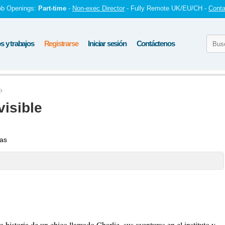
ob Openings:
Part-time
-
Non-exec Director
- Fully Remote UK/EU/CH -
Conta
 y trabajos
Registrarse
Iniciar sesión
Contáctenos
visible
tas
 historia de un chico llamado Charlie, sus aventuras en el instituto y