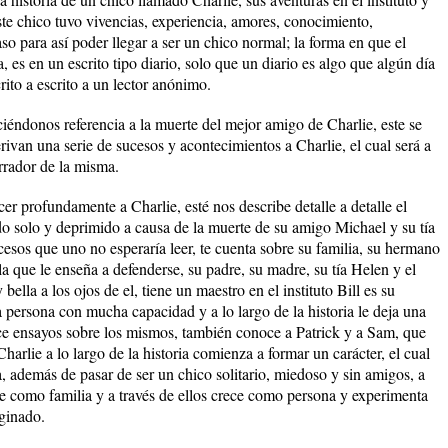
este chico tuvo vivencias, experiencia, amores, conocimiento,
o para así poder llegar a ser un chico normal; la forma en que el
, es en un escrito tipo diario, solo que un diario es algo que algún día
ito a escrito a un lector anónimo.
aciéndonos referencia a la muerte del mejor amigo de Charlie, este se
rivan una serie de sucesos y acontecimientos a Charlie, el cual será a
arrador de la misma.
er profundamente a Charlie, esté nos describe detalle a detalle el
do solo y deprimido a causa de la muerte de su amigo Michael y su tía
cesos que uno no esperaría leer, te cuenta sobre su familia, su hermano
la que le enseña a defenderse, su padre, su madre, su tía Helen y el
lla a los ojos de el, tiene un maestro en el instituto Bill es su
 persona con mucha capacidad y a lo largo de la historia le deja una
lice ensayos sobre los mismos, también conoce a Patrick y a Sam, que
arlie a lo largo de la historia comienza a formar un carácter, el cual
 además de pasar de ser un chico solitario, miedoso y sin amigos, a
te como familia y a través de ellos crece como persona y experimenta
ginado.