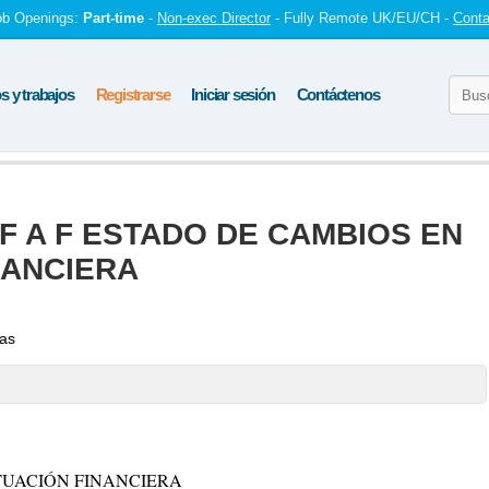
ob Openings:
Part-time
-
Non-exec Director
- Fully Remote UK/EU/CH -
Conta
 y trabajos
Registrarse
Iniciar sesión
Contáctenos
F A F ESTADO DE CAMBIOS EN
NANCIERA
tas
TUACIÓN FINANCIERA