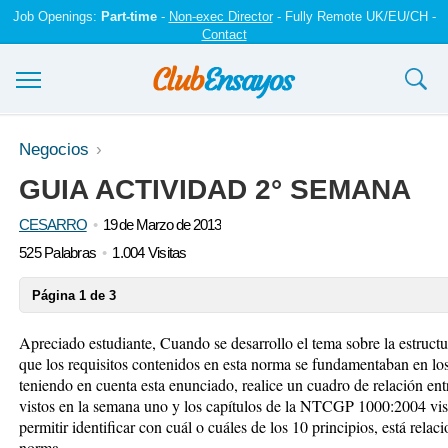
Job Openings:
Part-time
-
Non-exec Director
- Fully Remote UK/EU/CH -
Contact
Ensayos y trabajos
Negocios
GUIA ACTIVIDAD 2° SEMANA
Registrarse
CESARRO
19 de Marzo de 2013
Iniciar sesión
525 Palabras
1.004 Visitas
Contáctenos
Página 1 de 3
Apreciado estudiante, Cuando se desarrollo el tema sobre la estru
que los requisitos contenidos en esta norma se fundamentaban en los 
teniendo en cuenta esta enunciado, realice un cuadro de relación entr
vistos en la semana uno y los capítulos de la NTCGP 1000:2004 vis
permitir identificar con cuál o cuáles de los 10 principios, está rela
norma.