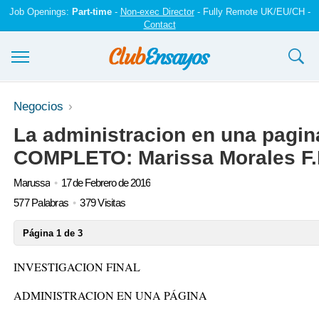
Job Openings:
Part-time
-
Non-exec Director
- Fully Remote UK/EU/CH -
Contact
Ensayos y trabajos
Negocios
La administracion en una pag
Registrarse
COMPLETO: Marissa Morales F.E
Iniciar sesión
Marussa
17 de Febrero de 2016
Contáctenos
577 Palabras
379 Visitas
Página 1 de 3
INVESTIGACION FINAL
ADMINISTRACION EN UNA PÁGINA