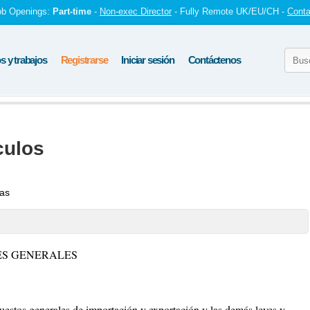
ob Openings:
Part-time
-
Non-exec Director
- Fully Remote UK/EU/CH -
Conta
 y trabajos
Registrarse
Iniciar sesión
Contáctenos
culos
tas
ES GENERALES
estos generales de importación y exportación y las demás leyes y