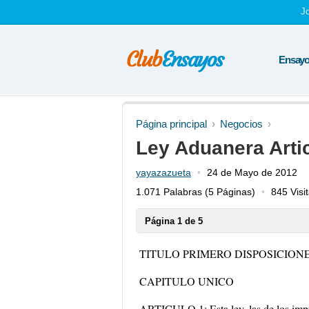
J
Ensayos
Página principal
Negocios
Ley Aduanera Arti
yayazazueta
24 de Mayo de 2012
1.071 Palabras
(5 Páginas)
845 Visi
Página 1 de 5
TITULO PRIMERO DISPOSICION
CAPITULO UNICO
ARTICULO 1; Esta ley, las de los impu