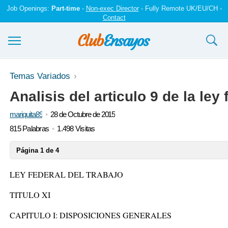
Job Openings:
Part-time
-
Non-exec Director
- Fully Remote UK/EU/CH -
Contact
Ensayos y trabajos
Temas Variados
Analisis del articulo 9 de la ley 
Registrarse
mariquita89
28 de Octubre de 2015
Iniciar sesión
815 Palabras
1.498 Visitas
Contáctenos
Página 1 de 4
LEY FEDERAL DEL TRABAJO
TITULO XI
CAPITULO I: DISPOSICIONES GENERALES