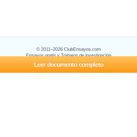
© 2011–2026 ClubEnsayos.com
Ensayos gratis y Trabajos de investigación
Leer documento completo
Ensayos y trabajos
Registrarse
Iniciar sesión
Ayuda
Contáctenos
Mapa del sitio