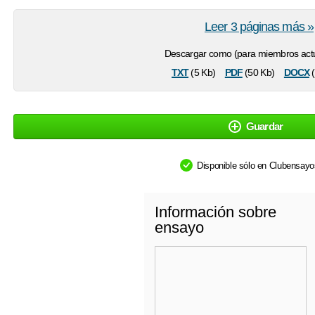
Leer 3 páginas más »
Descargar como (para miembros actu
txt
pdf
docx
(5 Kb)
(50 Kb)
(
Guardar
Disponible sólo en Clubensay
Información sobre
ensayo