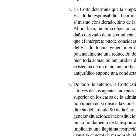
La Corte determina que la simple
Estado la responsabilidad por un 
sí mismo considerado, sino de la
Ahora bien, ninguna objeción co
daño derivado de una conducta an
que el intérprete puede consider
del Estado, lo cual genera interr
potencialmente una reducción del 
bien toda actuación antijurídica 
existencia de un daño antijurídi
antijurídico supone una conducta
De todo lo anterior, la Corte es
a través de sus agentes judiciales
superior en los casos de la admin
no vulnera en sí misma la Consti
directa del artículo 90 de la Ca
generar situaciones inconstitucio
único fundamento de la responsab
implicaría una ilegítima restricc
cláusula general de responsabili