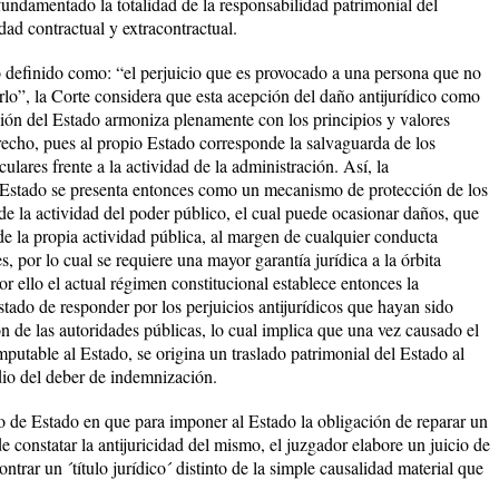
fundamentado la totalidad de la responsabilidad patrimonial del
idad contractual y extracontractual.
o definido como: “el perjuicio que es provocado a una persona que no
arlo”, la Corte considera que esta acepción del daño antijurídico como
ión del Estado armoniza plenamente con los principios y valores
echo, pues al propio Estado corresponde la salvaguarda de los
culares frente a la actividad de la administración. Así, la
 Estado se presenta entonces como un mecanismo de protección de los
de la actividad del poder público, el cual puede ocasionar daños, que
de la propia actividad pública, al margen de cualquier conducta
es, por lo cual se requiere una mayor garantía jurídica a la órbita
Por ello el actual régimen constitucional establece entonces la
stado de responder por los perjuicios antijurídicos que hayan sido
n de las autoridades públicas, lo cual implica que una vez causado el
imputable al Estado, se origina un traslado patrimonial del Estado al
dio del deber de indemnización.
o de Estado en que para imponer al Estado la obligación de reparar un
 constatar la antijuricidad del mismo, el juzgador elabore un juicio de
ntrar un ´título jurídico´ distinto de la simple causalidad material que