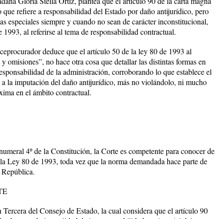
Gloria Stella Ortiz, plantea que el artículo 90 de la carta magna
 que refiere a responsabilidad del Estado por daño antijurídico, pero
as especiales siempre y cuando no sean de carácter inconstitucional,
e 1993, al referirse al tema de responsabilidad contractual.
ceprocurador deduce que el artículo 50 de la ley 80 de 1993 al
y omisiones”, no hace otra cosa que detallar las distintas formas en
esponsabilidad de la administración, corroborando lo que establece el
o a la imputación del daño antijurídico, más no violándolo, ni mucho
ma en el ámbito contractual.
numeral 4º de la Constitución, la Corte es competente para conocer de
de la Ley 80 de 1993, toda vez que la norma demandada hace parte de
 República.
TE
 Tercera del Consejo de Estado, la cual considera que el artículo 90