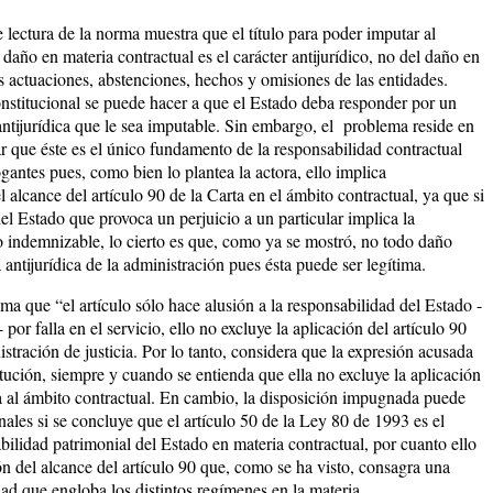
 lectura de la norma muestra que el título para poder imputar al
daño en materia contractual es el carácter antijurídico, no del daño en
s actuaciones, abstenciones, hechos y omisiones de las entidades.
nstitucional se puede hacer a que el Estado deba responder por un
tijurídica que le sea imputable. Sin embargo, el problema reside en
ar que éste es el único fundamento de la responsabilidad contractual
ogantes pues, como bien lo plantea la actora, ello implica
alcance del artículo 90 de la Carta en el ámbito contractual, ya que si
del Estado que provoca un perjuicio a un particular implica la
co indemnizable, lo cierto es que, como ya se mostró, no todo daño
 antijurídica de la administración pues ésta puede ser legítima.
tima que
“el artículo sólo hace alusión a la responsabilidad del Estado -
- por falla en el servicio, ello no excluye la aplicación del artículo 90
istración de justicia.
Por lo tanto, considera que la expresión acusada
tución, siempre y cuando se entienda que ella no excluye la aplicación
rta al ámbito contractual. En cambio, la disposición impugnada puede
nales si se concluye que el artículo 50 de la Ley 80 de 1993 es el
ilidad patrimonial del Estado en materia contractual, por cuanto ello
ión del alcance del artículo 90 que, como se ha visto, consagra una
dad que engloba los distintos regímenes en la materia.