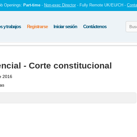
ob Openings:
Part-time
-
Non-exec Director
- Fully Remote UK/EU/CH -
Conta
 y trabajos
Registrarse
Iniciar sesión
Contáctenos
ncial - Corte constitucional
e 2016
tas