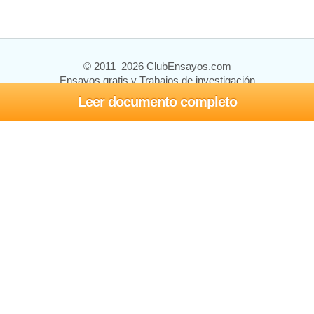
© 2011–2026 ClubEnsayos.com
Ensayos gratis y Trabajos de investigación
Leer documento completo
Ensayos y trabajos
Registrarse
Iniciar sesión
Ayuda
Contáctenos
Mapa del sitio
Política de privacidad
Términos de servicio