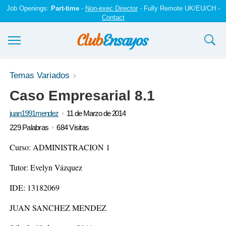
Job Openings:
Part-time
-
Non-exec Director
- Fully Remote UK/EU/CH -
Contact
Ensayos y trabajos
Temas Variados
Caso Empresarial 8.1
Registrarse
juan1991mendez
11 de Marzo de 2014
Iniciar sesión
229 Palabras
684 Visitas
Contáctenos
Curso: ADMINISTRACION 1
Tutor: Evelyn Vázquez
IDE: 13182069
JUAN SANCHEZ MENDEZ