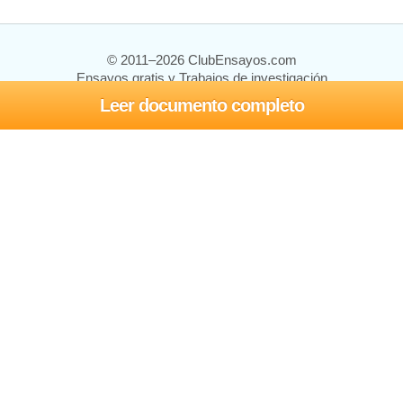
© 2011–2026 ClubEnsayos.com
Ensayos gratis y Trabajos de investigación
Leer documento completo
Ensayos y trabajos
Registrarse
Iniciar sesión
Ayuda
Contáctenos
Mapa del sitio
Política de privacidad
Términos de servicio