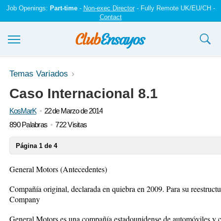
Job Openings:
Part-time
-
Non-exec Director
- Fully Remote UK/EU/CH -
Contact
Ensayos y trabajos
Temas Variados
Caso Internacional 8.1
Registrarse
KosMarK
22 de Marzo de 2014
Iniciar sesión
890 Palabras
722 Visitas
Contáctenos
Página 1 de 4
General Motors (Antecedentes)
Compañía original, declarada en quiebra en 2009. Para su reestruct
Company
General Motors es una compañía estadounidense de automóviles y 