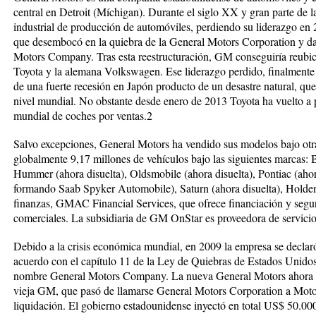
central en Detroit (Míchigan). Durante el siglo XX y gran parte de 
industrial de producción de automóviles, perdiendo su liderazgo en 
que desembocó en la quiebra de la General Motors Corporation y da
Motors Company. Tras esta reestructuración, GM conseguiría reubicar
Toyota y la alemana Volkswagen. Ese liderazgo perdido, finalmente
de una fuerte recesión en Japón producto de un desastre natural, que
nivel mundial. No obstante desde enero de 2013 Toyota ha vuelto a 
mundial de coches por ventas.2
Salvo excepciones, General Motors ha vendido sus modelos bajo o
globalmente 9,17 millones de vehículos bajo las siguientes marca
Hummer (ahora disuelta), Oldsmobile (ahora disuelta), Pontiac (ahor
formando Saab Spyker Automobile), Saturn (ahora disuelta), Hold
finanzas, GMAC Financial Services, que ofrece financiación y segur
comerciales. La subsidiaria de GM OnStar es proveedora de servicio
Debido a la crisis económica mundial, en 2009 la empresa se declaró
acuerdo con el capítulo 11 de la Ley de Quiebras de Estados Unido
nombre General Motors Company. La nueva General Motors ahora po
vieja GM, que pasó de llamarse General Motors Corporation a Mot
liquidación. El gobierno estadounidense inyectó en total US$ 50.0