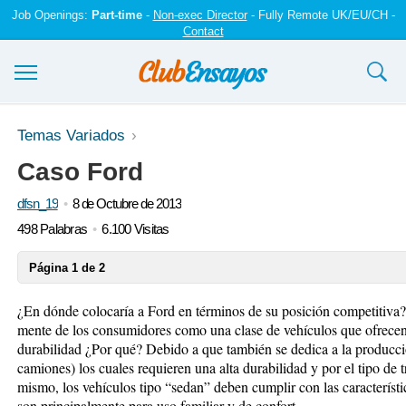
Job Openings:
Part-time
-
Non-exec Director
- Fully Remote UK/EU/CH -
Contact
Ensayos y trabajos
Temas Variados
Caso Ford
Registrarse
dfsn_19
8 de Octubre de 2013
Iniciar sesión
498 Palabras
6.100 Visitas
Contáctenos
Página 1 de 2
¿En dónde colocaría a Ford en términos de su posición competitiva?
mente de los consumidores como una clase de vehículos que ofrecen 
durabilidad ¿Por qué? Debido a que también se dedica a la producc
camiones) los cuales requieren una alta durabilidad y por el tipo de 
mismo, los vehículos tipo “sedan” deben cumplir con las característ
son principalmente para uso familiar y de confort.