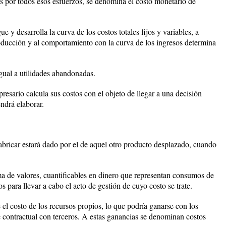
 por todos esos esfuerzos, se denomina el costo monetario de
 y desarrolla la curva de los costos totales fijos y variables, a
ucción y al comportamiento con la curva de los ingresos determina
gual a utilidades abandonadas.
esario calcula sus costos con el objeto de llegar a una decisión
ndrá elaborar.
fabricar estará dado por el de aquel otro producto desplazado, cuando
uma de valores, cuantificables en dinero que representan consumos de
 para llevar a cabo el acto de gestión de cuyo costo se trate.
el costo de los recursos propios, lo que podría ganarse con los
e contractual con terceros. A estas ganancias se denominan costos