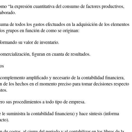
omo “la expresión cuantitativa del consumo de factores productivos,
laborado.
suma de todos los gastos efectuados en la adquisición de los elementos
dos grupos en función de como se originan:
formando su valor de inventario.
omercialización, figuran en cuanta de resultados.
os
l complemento amplificado y necesario de la contabilidad financiera,
ón de los hechos en el momento preciso para tomar decisiones respecto
tos.
pero sus procedimientos a todo tipo de empresa.
 le suministra la contabilidad financiera) y hace síntesis (informa
cto).
n de costos, al cierre del período y al contabilizar en los libros de la