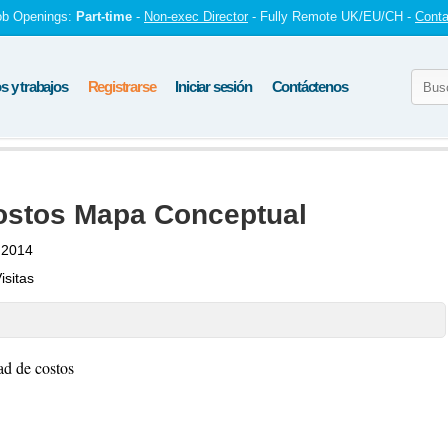
ob Openings:
Part-time
-
Non-exec Director
- Fully Remote UK/EU/CH -
Conta
 y trabajos
Registrarse
Iniciar sesión
Contáctenos
ostos Mapa Conceptual
 2014
isitas
dad de costos