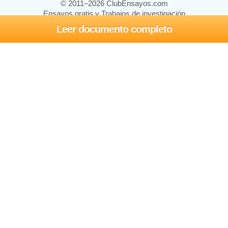
© 2011–2026 ClubEnsayos.com
Ensayos gratis y Trabajos de investigación
Leer documento completo
Ensayos y trabajos
Registrarse
Iniciar sesión
Ayuda
Contáctenos
Mapa del sitio
Política de privacidad
Términos de servicio