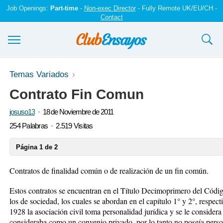
Job Openings:
Part-time
-
Non-exec Director
- Fully Remote UK/EU/CH -
Contact
Ensayos y trabajos
Temas Variados
Contrato Fin Comun
Registrarse
josuso13
18 de Noviembre de 2011
Iniciar sesión
254 Palabras
2.519 Visitas
Contáctenos
Página 1 de 2
Contratos de finalidad común o de realización de un fin común.
Estos contratos se encuentran en el Título Decimoprimero del Código
los de sociedad, los cuales se abordan en el capítulo 1° y 2°, respec
1928 la asociación civil toma personalidad jurídica y se le considera
consideraba como un convenio privado, por lo tanto no poseía person