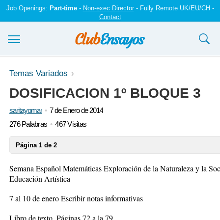
Job Openings:
Part-time
-
Non-exec Director
- Fully Remote UK/EU/CH -
Contact
Ensayos y trabajos
Temas Variados
DOSIFICACION 1º BLOQUE 3
Registrarse
saritayomar
7 de Enero de 2014
Iniciar sesión
276 Palabras
467 Visitas
Contáctenos
Página 1 de 2
Semana Español Matemáticas Exploración de la Naturaleza y la Soc
Educación Artística
7 al 10 de enero Escribir notas informativas
Libro de texto. Páginas 72 a la 79.