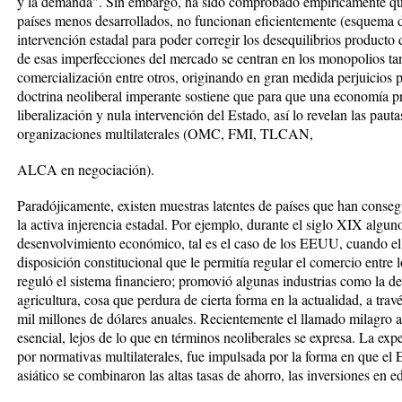
y la demanda". Sin embargo, ha sido comprobado empíricamente qu
países menos desarrollados, no funcionan eficientemente (esquema d
intervención estadal para poder corregir los desequilibrios product
de esas imperfecciones del mercado se centran en los monopolios t
comercialización entre otros, originando en gran medida perjuicios p
doctrina neoliberal imperante sostiene que para que una economía p
liberalización y nula intervención del Estado, así lo revelan las pauta
organizaciones multilaterales (OMC, FMI, TLCAN,
ALCA en negociación).
Paradójicamente, existen muestras latentes de países que han conseg
la activa injerencia estadal. Por ejemplo, durante el siglo XIX algu
desenvolvimiento económico, tal es el caso de los EEUU, cuando el 
disposición constitucional que le permitía regular el comercio entre
reguló el sistema financiero; promovió algunas industrias como la del
agricultura, cosa que perdura de cierta forma en la actualidad, a tra
mil millones de dólares anuales. Recientemente el llamado milagro as
esencial, lejos de lo que en términos neoliberales se expresa. La ex
por normativas multilaterales, fue impulsada por la forma en que el E
asiático se combinaron las altas tasas de ahorro, las inversiones en 