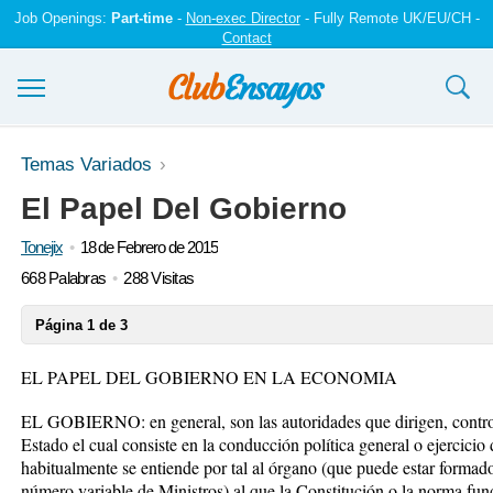
Job Openings:
Part-time
-
Non-exec Director
- Fully Remote UK/EU/CH -
Contact
Ensayos y trabajos
Temas Variados
El Papel Del Gobierno
Registrarse
Tonejix
18 de Febrero de 2015
Iniciar sesión
668 Palabras
288 Visitas
Contáctenos
Página 1 de 3
EL PAPEL DEL GOBIERNO EN LA ECONOMIA
EL GOBIERNO: en general, son las autoridades que dirigen, controla
Estado el cual consiste en la conducción política general o ejercicio 
habitualmente se entiende por tal al órgano (que puede estar formad
número variable de Ministros) al que la Constitución o la norma fun