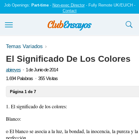
Job Openings:
Part-time
-
Non-exec Director
- Fully Remote UK/EU/CH -
Contact
Ensayos y trabajos
Temas Variados
El Significado De Los Colores
Registrarse
abireyes
1 de Junio de 2014
Iniciar sesión
1.694 Palabras
355 Visitas
Contáctenos
Página 1 de 7
1. El significado de los colores:
Blanco:
o El blanco se asocia a la luz, la bondad, la inocencia, la pureza y la
perfección.