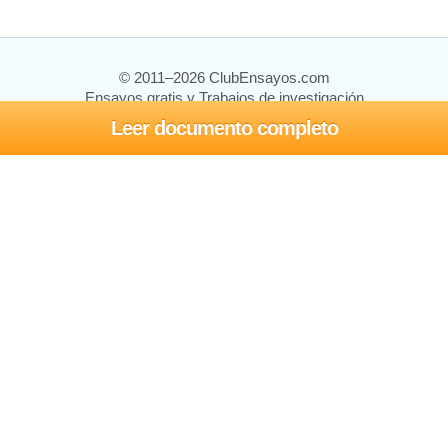
© 2011–2026 ClubEnsayos.com
Ensayos gratis y Trabajos de investigación
Leer documento completo
Ensayos y trabajos
Registrarse
Iniciar sesión
Ayuda
Contáctenos
Mapa del sitio
Política de privacidad
Términos de servicio