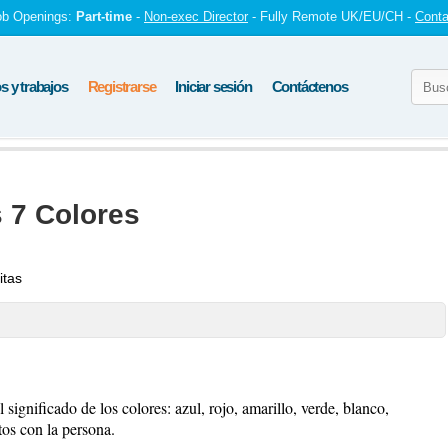
ob Openings:
Part-time
-
Non-exec Director
- Fully Remote UK/EU/CH -
Conta
 y trabajos
Registrarse
Iniciar sesión
Contáctenos
s 7 Colores
itas
significado de los colores: azul, rojo, amarillo, verde, blanco,
tos con la persona.